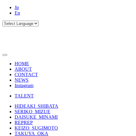
Jp
En
HOME
ABOUT
CONTACT
NEWS
Instagram
TALENT
HIDEAKI_SHIBATA
SERIKO_MIZUE
DAISUKE_MINAMI
REPREP
KEIZO_SUGIMOTO
TAKUYA_OKA