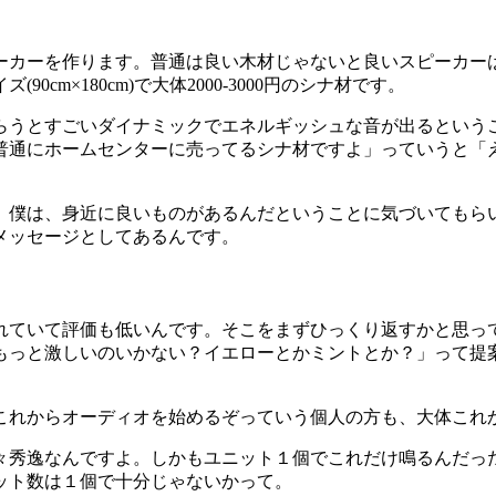
ーカーを作ります。普通は良い木材じゃないと良いスピーカー
イズ
(
90cm×180cm
)
で大体
2000-3000
円のシナ材です。
らうとすごいダイナミックでエネルギッシュな音が出るという
普通にホームセンターに売ってるシナ材ですよ」っていうと「
。僕は、身近に良いものがあるんだということに気づいてもら
メッセージとしてあるんです。
れていて評価も低いんです。そこをまずひっくり返すかと思っ
もっと激しいのいかない？イエローとかミントとか？」って提
これからオーディオを始めるぞっていう個人の方も、大体これ
々秀逸なんですよ。しかもユニット１個でこれだけ鳴るんだっ
ット数は１個で十分じゃないかって。