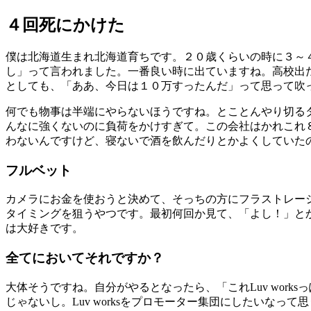
４回死にかけた
僕は北海道生まれ北海道育ちです。２０
歳くらいの時に３
～
し」って言われました。一番良い時に出ていますね。高校出
としても、「ああ、今日は１０
万すったんだ」って思って吹
何でも物事は半端にやらないほうですね。とことんやり切る
んなに強くないのに負荷をかけすぎて。この会社はかれこれ
わないんですけど、寝ないで酒を飲んだりとかよくしていた
フルベット
カメラにお金を使おうと決めて、そっちの方にフラストレー
タイミングを狙うやつです。最初何回か見て、「よし！」と
は大好きです。
全てにおいてそれですか？
大体そうですね。自分がやるとなったら、「これ
Luv works
っ
じゃないし。
Luv works
をプロモーター集団にしたいなって思