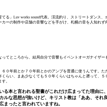
育てる」
Luv works sound
代表。渓流釣り、ストリートダンス、
ーカーの制作や店舗の音響などを手がけ、札幌の音を人知れず
なってところから、結局自分で音響もイベントオーガナイザー
。６０
年前とか７０
年前とかのアンプを普通に使うんです。た
年くらい、まあ少なくても５０
年くらいはちゃんと遡って、５
ます。
いる本と言われる聖書がこれだけ広まってた理由に
カルな思想が強いけど、キリスト教は「ああ、それ
広まったと言われていますね。