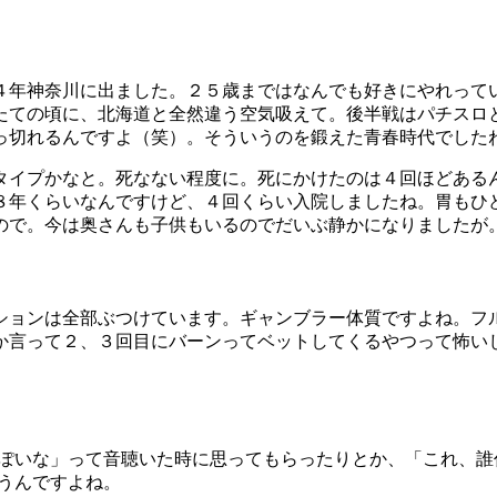
４年神奈川に出ました。２５
歳まではなんでも好きにやれって
たての頃に、北海道と全然違う空気吸えて。後半戦はパチスロ
っ切れるんですよ（笑）。そういうのを鍛えた青春時代でした
タイプかなと。死なない程度に。死にかけたのは４回ほどある
８年くらいなんですけど、４回くらい入院しましたね。胃もひ
ので。今は奥さんも子供もいるのでだいぶ静かになりましたが
ションは全部ぶつけています。ギャンブラー体質ですよね。フ
か言って２、３回目にバーンってベットしてくるやつって怖い
ぽいな」って音聴いた時に思ってもらったりとか、「これ、誰
うんですよね。