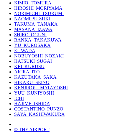
KIMIO_TOMURA
HIROSHI_MORIYAMA
NORIMICHI_TSURUMI
NAOMI_SUZUKI
TAKUMA_TANAKA
MASANA_IZAWA
SHIRO_OGUNI
RANKA_TAKAKUWA
YU_KUROSAKA
EI_WADA
NOBUYOSHI_NOZAKI
HATSUKI_SUGAI
KEI_KURUSU
AKIRA_ITO
KAZUTAKA_SAKA
HIKARU_SEINO
KENJIROU_MATAYOSHI
YUU_KUNIYOSHI
ICHI
HAJIME_ISHIDA
COSTANTINO_PUNZO
SAYA_KASHIWAKURA
© THE AIRPORT