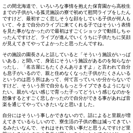
この間北海道で、いろいろな事情を抱えた保育園から高校生
までの子供がいる孤児施設の寮で初めて慰問ライブをしたん
ですけど、最初すごく悲しそうな顔をしている子供が何人も
いて、今まで自分のライブに来てくれる子ではそういう表情
を見た事がなかったので最初はすごくショックで動揺しちゃ
ったんですけど、ライブが進んでいくうちに子供たちに笑顔
が見えてきてやってよかったと思ったんですね。
その施設の園長さんと話していると「そういう施設がいっぱ
いある」と聞いて、身近にそういう施設があるのを知らなか
ったし、「名古屋にもたくさんありますよ」と言われて自分
も息子がいるので、親と住めなくなった子供がたくさんいる
というのは思う所はあって、何て言っていいか分からないで
すけど、そういう所で自分ももっとライブできるようになり
たい。親がいない感じで育った子ってどういう感じなのかを
想像するとすごく悲しかったので自分ができる事があれば音
楽を通じてやっていきたいなと思いました。
自分にはそういう事しかできないので。話によると里親が増
えてきているらしいので、寮生活の子供の数は減ってきてい
るみたいなんで、それはそれで良い事だと思うんですけど里