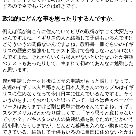
するので今でもパンクは好きです。
政治的にどんな事を思ったりするんですか。
例えば僕が向こうに住んでいてビザの取得がすごく大変だっ
たんですよね。イギリスの人と結婚して子供もいるんですけ
どそういうの関係ないんですよね。教科書一冊ぐらいのイギ
リスの歴史の勉強をしてテスト受けて合格しないといけない
んですよね。それからいくら収入がないといけないとか英語
のテストもあったりして、生まれて初めてあんなに勉強した
と思います。
僕が申請した一ヶ月後にビザの申請がもっと厳しくなって、
友達のイギリス人旦那さんと日本人奥さんのカップルはイギ
リスに住めなくなって今は日本に住んでいるんですよ。そう
いうのをすごくおかしいと思っていて、日本は色々ペーパー
ワークはありますけど割と簡単に住めるんですよね。イギリ
スやアメリカだとかなり厳しくて…「そう思うと変じゃない
ですか？」パキスタンの人の偽装結婚を防ぐためだとかいう
話を聞いたりしますが、どんどん移民を入れない動きになっ
てきている。結婚して子供もいるのに自国に住めないとかお