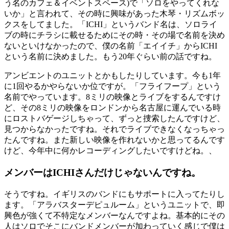
う名のカフェ＆イベントスペース)で「ソロをやってくれな
いか」と言われて、その時に興味があった木琴・リズムボッ
クスをしてました。「ICHI」というバンド名は、ソロライ
ブの時にチラシに載せるためにその時・その場で名前を決め
ないといけなかったので、僕の名前「エイイチ」からICHI
という名前に決めました。もう20年ぐらい前の話ですね。
アンビエントのユニットとかもしたりしています。今も1年
に1回やるかやらないか位ですが。「フライフープ」という
名前でやっています。8ミリの映像とライブをするんですけ
ど、その8ミリの映像をロンドンから名古屋に運んでいる時
にロストバゲージしちゃって、ずっと捜索したんですけど、
見つからなかったですね。それでライブできなくなっちゃっ
たんですね。また新しい映像を作れないかと思ってるんです
けど、今年中に何かレコーディングしたいですけどね。、
メンバーはICHIさんだけじゃないんですね。
そうですね。イギリスのバンドにもサポートに入ってたりし
ます。「アラバスターデピュルーム」というユニットで、即
興色が強くて不特定なメンバーなんですよね。基本的にその
人はソロでそこにバンドメンバーが加わっていく感じで僕は