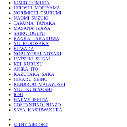
KIMIO_TOMURA
HIROSHI_MORIYAMA
NORIMICHI_TSURUMI
NAOMI_SUZUKI
TAKUMA_TANAKA
MASANA_IZAWA
SHIRO_OGUNI
RANKA_TAKAKUWA
YU_KUROSAKA
EI_WADA
NOBUYOSHI_NOZAKI
HATSUKI_SUGAI
KEI_KURUSU
AKIRA_ITO
KAZUTAKA_SAKA
HIKARU_SEINO
KENJIROU_MATAYOSHI
YUU_KUNIYOSHI
ICHI
HAJIME_ISHIDA
COSTANTINO_PUNZO
SAYA_KASHIWAKURA
© THE AIRPORT