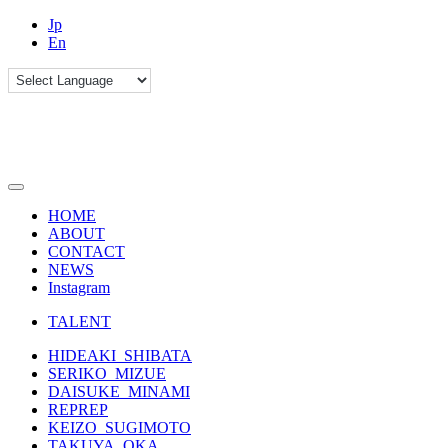
Jp
En
HOME
ABOUT
CONTACT
NEWS
Instagram
TALENT
HIDEAKI_SHIBATA
SERIKO_MIZUE
DAISUKE_MINAMI
REPREP
KEIZO_SUGIMOTO
TAKUYA_OKA