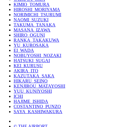
KIMIO_TOMURA
HIROSHI_MORIYAMA
NORIMICHI_TSURUMI
NAOMI_SUZUKI
TAKUMA_TANAKA
MASANA_IZAWA
SHIRO_OGUNI
RANKA_TAKAKUWA
YU_KUROSAKA
EI_WADA
NOBUYOSHI_NOZAKI
HATSUKI_SUGAI
KEI_KURUSU
AKIRA_ITO
KAZUTAKA_SAKA
HIKARU_SEINO
KENJIROU_MATAYOSHI
YUU_KUNIYOSHI
ICHI
HAJIME_ISHIDA
COSTANTINO_PUNZO
SAYA_KASHIWAKURA
© THE AIRPORT